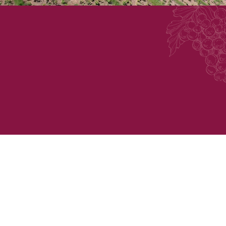
© Création et développement Rougevert Communication
Politique de confidentialité
Mentions légales
Plan du site